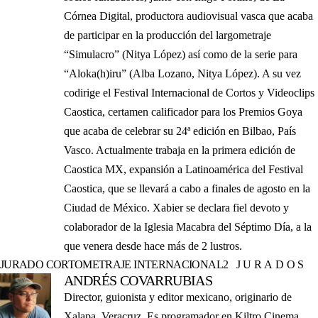
Córnea Digital, productora audiovisual vasca que acaba
de participar en la producción del largometraje
“Simulacro” (Nitya López) así como de la serie para
“Aloka(h)iru” (Alba Lozano, Nitya López). A su vez
codirige el Festival Internacional de Cortos y Videoclips
Caostica, certamen calificador para los Premios Goya
que acaba de celebrar su 24ª edición en Bilbao, País
Vasco. Actualmente trabaja en la primera edición de
Caostica MX, expansión a Latinoamérica del Festival
Caostica, que se llevará a cabo a finales de agosto en la
Ciudad de México. Xabier se declara fiel devoto y
colaborador de la Iglesia Macabra del Séptimo Día, a la
que venera desde hace más de 2 lustros.
JURADO CORTOMETRAJE INTERNACIONAL
2 JURADOS
ANDRÉS COVARRUBIAS
Director, guionista y editor mexicano, originario de
Xalapa, Veracruz. Es programador en Kiltro Cinema.