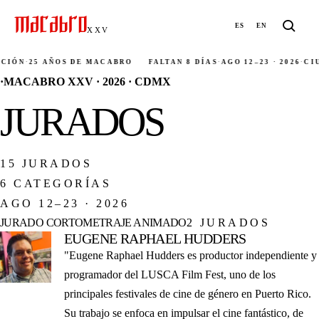
ES
EN
XXV
ÓN
·
25 AÑOS DE MACABRO
FALTAN 8 DÍAS
·
AGO 12–23 · 2026
·
CIUDA
·
MACABRO XXV · 2026 · CDMX
JURADOS
15
JURADOS
6
CATEGORÍAS
AGO 12–23 · 2026
JURADO CORTOMETRAJE ANIMADO
2 JURADOS
EUGENE RAPHAEL HUDDERS
"Eugene Raphael Hudders es productor independiente y
programador del LUSCA Film Fest, uno de los
principales festivales de cine de género en Puerto Rico.
Su trabajo se enfoca en impulsar el cine fantástico, de