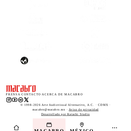
(SE ABRE EN OTRA PESTAÑA)
(SE ABRE EN
(SE ABRE EN OTRA PESTAÑA)
(SE ABRE EN
(SE ABRE EN
(SE ABRE EN OTRA PESTAÑA)
(SE ABRE EN
(SE ABRE EN OTRA PESTAÑA)
(SE ABRE EN
PRENSA
·
CONTACTO
·
ACERCA DE MACABRO
Instagram (abre en una nueva pestaña)
YouTube (abre en una nueva pestaña)
Spotify (abre en una nueva pestaña)
X (abre en una nueva pestaña)
© 1998–2026 Arte Audiovisual Alternativo, A.C. · CDMX ·
macabro@macabro.mx ·
Aviso de privacidad
(abre en una nueva pestaña)
Desarrollado por Katachi Studio
MACABRO
MÉXICO