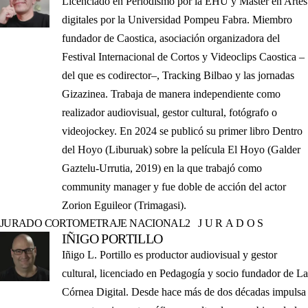
Licenciado en Periodismo por la EHU y Máster en Artes
digitales por la Universidad Pompeu Fabra. Miembro
fundador de Caostica, asociación organizadora del
Festival Internacional de Cortos y Videoclips Caostica –
del que es codirector–, Tracking Bilbao y las jornadas
Gizazinea. Trabaja de manera independiente como
realizador audiovisual, gestor cultural, fotógrafo o
videojockey. En 2024 se publicó su primer libro Dentro
del Hoyo (Liburuak) sobre la película El Hoyo (Galder
Gaztelu-Urrutia, 2019) en la que trabajó como
community manager y fue doble de acción del actor
Zorion Eguileor (Trimagasi).
JURADO CORTOMETRAJE NACIONAL
2 JURADOS
IÑIGO PORTILLO
Iñigo L. Portillo es productor audiovisual y gestor
cultural, licenciado en Pedagogía y socio fundador de La
Córnea Digital. Desde hace más de dos décadas impulsa