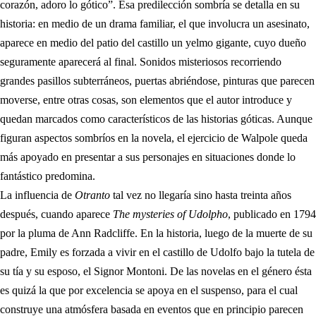
corazón, adoro lo gótico”. Esa predilección sombría se detalla en su
historia: en medio de un drama familiar, el que involucra un asesinato,
aparece en medio del patio del castillo un yelmo gigante, cuyo dueño
seguramente aparecerá al final. Sonidos misteriosos recorriendo
grandes pasillos subterráneos, puertas abriéndose, pinturas que parecen
moverse, entre otras cosas, son elementos que el autor introduce y
quedan marcados como característicos de las historias góticas. Aunque
figuran aspectos sombríos en la novela, el ejercicio de Walpole queda
más apoyado en presentar a sus personajes en situaciones donde lo
fantástico predomina.
La influencia de
Otranto
tal vez no llegaría sino hasta treinta años
después, cuando aparece
The mysteries of Udolpho
, publicado en 1794
por la pluma de Ann Radcliffe. En la historia, luego de la muerte de su
padre, Emily es forzada a vivir en el castillo de Udolfo bajo la tutela de
su tía y su esposo, el Signor Montoni. De las novelas en el género ésta
es quizá la que por excelencia se apoya en el suspenso, para el cual
construye una atmósfera basada en eventos que en principio parecen