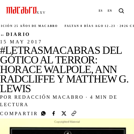
ES
EN
XXV
ÓN
·
25 AÑOS DE MACABRO
FALTAN 8 DÍAS
·
AGO 12–23 · 2026
·
CIUDA
←
DIARIO
15 MAY 2017
#LETRASMACABRAS DEL
GÓTICO AL TERROR:
HORACE WALPOLE, ANN
RADCLIFFE Y MATTHEW G.
LEWIS
POR REDACCIÓN MACABRO
·
4 MIN DE
LECTURA
COMPARTIR