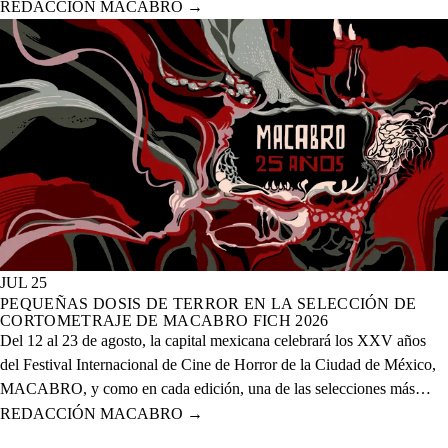
celebración de los XXV años del evento que se realizará del 12 al 23
REDACCIÓN MACABRO
→
de agosto del presente año en 20 sedes físicas y una digital.
JUL 25
PEQUEÑAS DOSIS DE TERROR EN LA SELECCIÓN DE
CORTOMETRAJE DE MACABRO FICH 2026
Del 12 al 23 de agosto, la capital mexicana celebrará los XXV años
del Festival Internacional de Cine de Horror de la Ciudad de México,
MACABRO, y como en cada edición, una de las selecciones más
esperadas es la de cortometrajes, que este año presenta más de 60
REDACCIÓN MACABRO
→
proyectos de corte nacional e internacional.