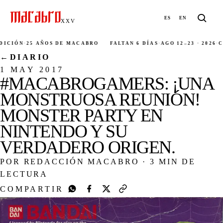
ES
EN
XXV
IÓN
·
25 AÑOS DE MACABRO
FALTAN 6 DÍAS
·
AGO 12–23 · 2026
·
CIU
←
DIARIO
1 MAY 2017
#MACABROGAMERS: ¡UNA
MONSTRUOSA REUNIÓN!
MONSTER PARTY EN
NINTENDO Y SU
VERDADERO ORIGEN.
POR REDACCIÓN MACABRO
·
3 MIN DE
LECTURA
COMPARTIR