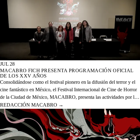
JUL 28
MACABRO FICH PRESENTA PROGRAMACIÓN OFICIAL
DE LOS XXV AÑOS
Consolidándose como el festival pionero en la difusión del terror y el
cine fantástico en México, el Festival Internacional de Cine de Horror
de la Ciudad de México, MACABRO, presenta las actividades por la
celebración de los XXV años del evento que se realizará del 12 al 23
REDACCIÓN MACABRO
→
de agosto del presente año en 20 sedes físicas y una digital.