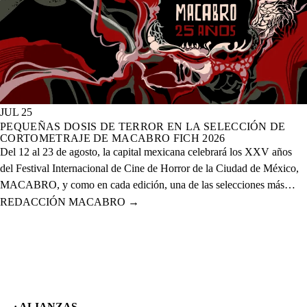
JUL 25
PEQUEÑAS DOSIS DE TERROR EN LA SELECCIÓN DE
CORTOMETRAJE DE MACABRO FICH 2026
Del 12 al 23 de agosto, la capital mexicana celebrará los XXV años
del Festival Internacional de Cine de Horror de la Ciudad de México,
MACABRO, y como en cada edición, una de las selecciones más
esperadas es la de cortometrajes, que este año presenta más de 60
REDACCIÓN MACABRO
→
proyectos de corte nacional e internacional.
· ALIANZAS