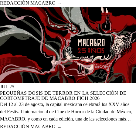
celebración de los XXV años del evento que se realizará del 12 al 23
REDACCIÓN MACABRO
→
de agosto del presente año en 20 sedes físicas y una digital.
JUL 25
PEQUEÑAS DOSIS DE TERROR EN LA SELECCIÓN DE
CORTOMETRAJE DE MACABRO FICH 2026
Del 12 al 23 de agosto, la capital mexicana celebrará los XXV años
del Festival Internacional de Cine de Horror de la Ciudad de México,
MACABRO, y como en cada edición, una de las selecciones más
esperadas es la de cortometrajes, que este año presenta más de 60
REDACCIÓN MACABRO
→
proyectos de corte nacional e internacional.