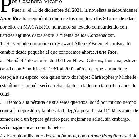
P
or Casandra Vicario
Pues sí, el 11 de diciembre del 2021, la novelista estadounidense
Anne Rice
trascendió al mundo de los muertos a los 80 años de edad,
por ello, en MACABRO, honramos su legado compartiendo con
ustedes algunos datos sobre la “Reina de los Condenados”.
1.- Su verdadero nombre era Howard Allen O´Brien, ella misma lo
cambió desde pequeña al que conocemos ahora:
Anne Rice.
2.- Nació el 4 de octubre de 1941 en Nueva Orleans, Luisiana, estuvo
casada con Stan Rice de 1961 al 2002, año en el que la muerte le
despoja a su esposo, con quien tuvo dos hijos: Christopher y Michelle,
esta última, también sería arrebatada de su lado con tan solo 5 años de
edad.
3.- Debido a la pérdida de sus seres queridos luchó por mucho tiempo
contra la depresión y la obesidad, llegó a pesar hasta 115 kilos antes de
someterse a un bypass gástrico para mejorar su salud, sin embargo,
sería diagnosticada con diabetes.
4.- Escribió utilizando dos seudónimos, como
Anne Rampling
escribió