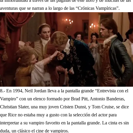
la inmortalidad a través de las páginas de este libro y de muchas de las
aventuras que se narran a lo largo de las “Crónicas Vampíricas”.
8.- En 1994, Neil Jordan lleva a la pantalla grande “Entrevista con el
Vampiro” con un elenco formado por Brad Pitt, Antonio Banderas,
Christian Slater, una muy joven Cristen Dunst, y Tom Cruise, se dice
que Rice no estaba muy a gusto con la selección del actor para
interpretar a su vampiro favorito en la pantalla grande. La cinta es sin
duda, un clásico el cine de vampiros.