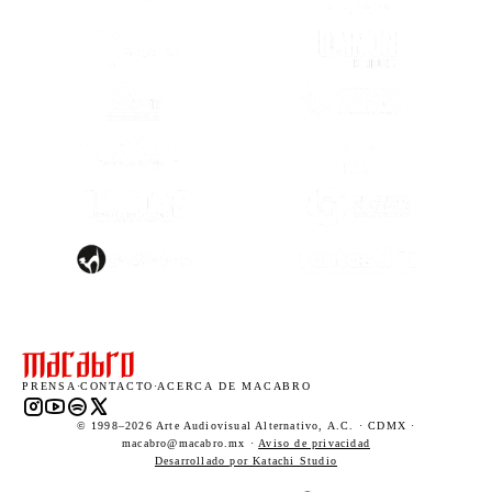
(SE ABRE EN OTRA PESTAÑA)
(SE ABRE EN
(SE ABRE EN OTRA PESTAÑA)
(SE ABRE EN
(SE ABRE EN OTRA PESTAÑA)
(SE ABRE EN
(SE ABRE EN
(SE ABRE EN OTRA PESTAÑA)
(SE ABRE EN
(SE ABRE EN OTRA PESTAÑA)
(SE ABRE EN
PRENSA
·
CONTACTO
·
ACERCA DE MACABRO
Instagram (abre en una nueva pestaña)
YouTube (abre en una nueva pestaña)
Spotify (abre en una nueva pestaña)
X (abre en una nueva pestaña)
© 1998–2026 Arte Audiovisual Alternativo, A.C. · CDMX ·
macabro@macabro.mx ·
Aviso de privacidad
(abre en una nueva pestaña)
Desarrollado por Katachi Studio