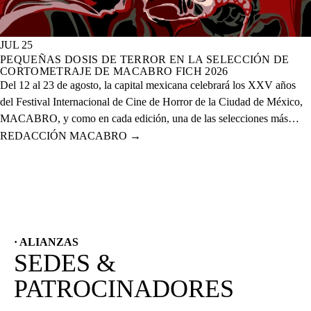
JUL 25
PEQUEÑAS DOSIS DE TERROR EN LA SELECCIÓN DE
CORTOMETRAJE DE MACABRO FICH 2026
Del 12 al 23 de agosto, la capital mexicana celebrará los XXV años
del Festival Internacional de Cine de Horror de la Ciudad de México,
MACABRO, y como en cada edición, una de las selecciones más
esperadas es la de cortometrajes, que este año presenta más de 60
REDACCIÓN MACABRO
→
proyectos de corte nacional e internacional.
· ALIANZAS
SEDES &
PATROCINADORES