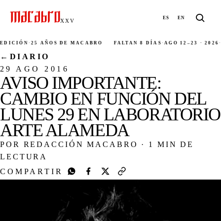
ES
EN
XXV
DICIÓN
·
25 AÑOS DE MACABRO
FALTAN 8 DÍAS
·
AGO 12–23 · 2026
·
C
←
DIARIO
29 AGO 2016
AVISO IMPORTANTE:
CAMBIO EN FUNCIÓN DEL
LUNES 29 EN LABORATORIO
ARTE ALAMEDA
POR REDACCIÓN MACABRO
·
1 MIN DE
LECTURA
COMPARTIR