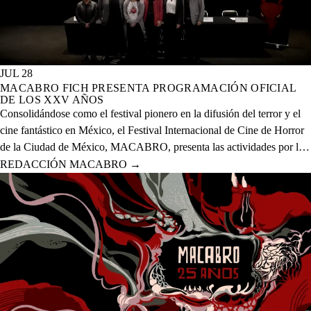
JUL 28
MACABRO FICH PRESENTA PROGRAMACIÓN OFICIAL
DE LOS XXV AÑOS
Consolidándose como el festival pionero en la difusión del terror y el
cine fantástico en México, el Festival Internacional de Cine de Horror
de la Ciudad de México, MACABRO, presenta las actividades por la
celebración de los XXV años del evento que se realizará del 12 al 23
REDACCIÓN MACABRO
→
de agosto del presente año en 20 sedes físicas y una digital.