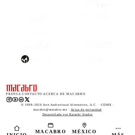
(SE ABRE EN OTRA PESTAÑA)
(SE ABRE EN
(SE ABRE EN OTRA PESTAÑA)
(SE ABRE EN
(SE ABRE EN
(SE ABRE EN OTRA PESTAÑA)
(SE ABRE EN
(SE ABRE EN OTRA PESTAÑA)
(SE ABRE EN
PRENSA
·
CONTACTO
·
ACERCA DE MACABRO
Instagram (abre en una nueva pestaña)
YouTube (abre en una nueva pestaña)
Spotify (abre en una nueva pestaña)
X (abre en una nueva pestaña)
© 1998–2026 Arte Audiovisual Alternativo, A.C. · CDMX ·
macabro@macabro.mx ·
Aviso de privacidad
(abre en una nueva pestaña)
Desarrollado por Katachi Studio
MACABRO
MÉXICO
INICIO
MÁS