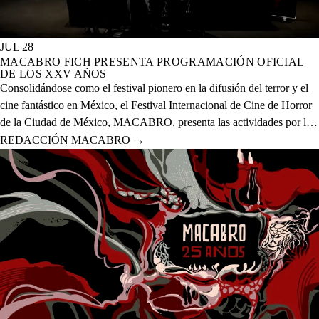
JUL 28
MACABRO FICH PRESENTA PROGRAMACIÓN OFICIAL
DE LOS XXV AÑOS
Consolidándose como el festival pionero en la difusión del terror y el
cine fantástico en México, el Festival Internacional de Cine de Horror
de la Ciudad de México, MACABRO, presenta las actividades por la
celebración de los XXV años del evento que se realizará del 12 al 23
REDACCIÓN MACABRO
→
de agosto del presente año en 20 sedes físicas y una digital.