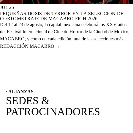
JUL 25
PEQUEÑAS DOSIS DE TERROR EN LA SELECCIÓN DE
CORTOMETRAJE DE MACABRO FICH 2026
Del 12 al 23 de agosto, la capital mexicana celebrará los XXV años
del Festival Internacional de Cine de Horror de la Ciudad de México,
MACABRO, y como en cada edición, una de las selecciones más
esperadas es la de cortometrajes, que este año presenta más de 60
REDACCIÓN MACABRO
→
proyectos de corte nacional e internacional.
· ALIANZAS
SEDES &
PATROCINADORES