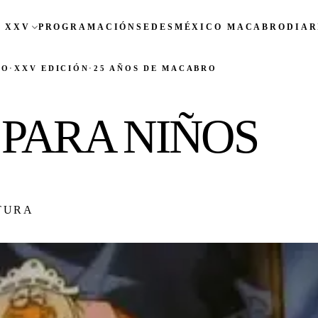
 XXV
PROGRAMACIÓN
SEDES
MÉXICO MACABRO
DIAR
CO
·
XXV EDICIÓN
·
25 AÑOS DE MACABRO
PARA NIÑOS
TURA