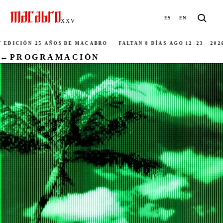
ES
EN
XXV
EDICIÓN
·
25 AÑOS DE MACABRO
FALTAN 8 DÍAS
·
AGO 12–23 · 2026
·
←
PROGRAMACIÓN