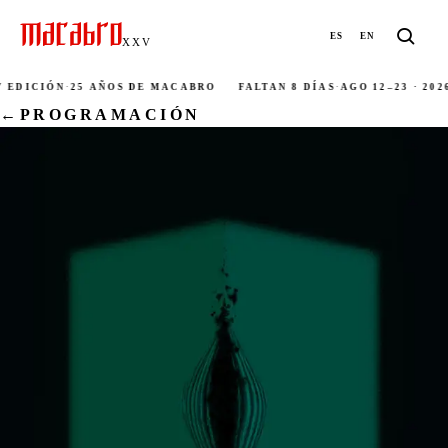
ES
EN
XXV
 EDICIÓN
·
25 AÑOS DE MACABRO
FALTAN 8 DÍAS
·
AGO 12–23 · 2026
←
PROGRAMACIÓN