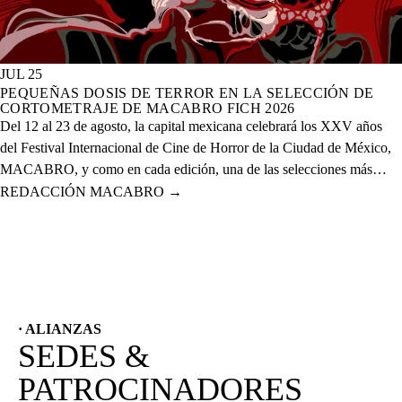
JUL 25
PEQUEÑAS DOSIS DE TERROR EN LA SELECCIÓN DE
CORTOMETRAJE DE MACABRO FICH 2026
Del 12 al 23 de agosto, la capital mexicana celebrará los XXV años
del Festival Internacional de Cine de Horror de la Ciudad de México,
MACABRO, y como en cada edición, una de las selecciones más
esperadas es la de cortometrajes, que este año presenta más de 60
REDACCIÓN MACABRO
→
proyectos de corte nacional e internacional.
· ALIANZAS
SEDES &
PATROCINADORES