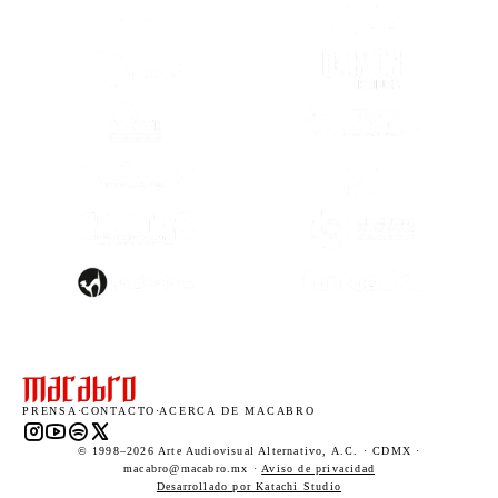
(SE ABRE EN OTRA PESTAÑA)
(SE ABRE EN
(SE ABRE EN OTRA PESTAÑA)
(SE ABRE EN
(SE ABRE EN OTRA PESTAÑA)
(SE ABRE EN
(SE ABRE EN
(SE ABRE EN OTRA PESTAÑA)
(SE ABRE EN
(SE ABRE EN OTRA PESTAÑA)
(SE ABRE EN
PRENSA
·
CONTACTO
·
ACERCA DE MACABRO
Instagram (abre en una nueva pestaña)
YouTube (abre en una nueva pestaña)
Spotify (abre en una nueva pestaña)
X (abre en una nueva pestaña)
© 1998–2026 Arte Audiovisual Alternativo, A.C. · CDMX ·
macabro@macabro.mx ·
Aviso de privacidad
(abre en una nueva pestaña)
Desarrollado por Katachi Studio