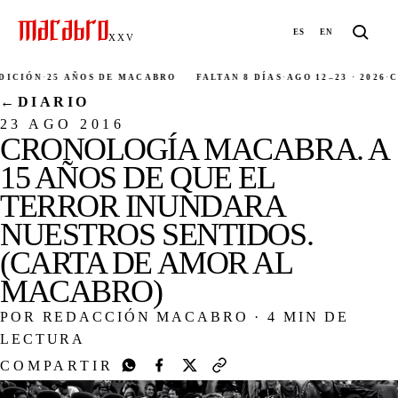
ES
EN
XXV
CIÓN
·
25 AÑOS DE MACABRO
FALTAN 8 DÍAS
·
AGO 12–23 · 2026
·
CIU
←
DIARIO
23 AGO 2016
CRONOLOGÍA MACABRA. A
15 AÑOS DE QUE EL
TERROR INUNDARA
NUESTROS SENTIDOS.
(CARTA DE AMOR AL
MACABRO)
POR REDACCIÓN MACABRO
·
4 MIN DE
LECTURA
COMPARTIR