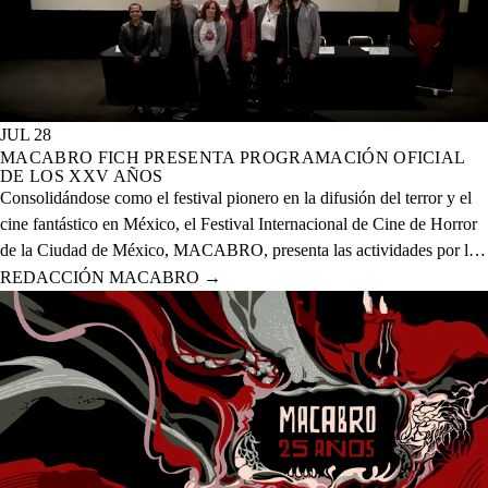
JUL 28
MACABRO FICH PRESENTA PROGRAMACIÓN OFICIAL
DE LOS XXV AÑOS
Consolidándose como el festival pionero en la difusión del terror y el
cine fantástico en México, el Festival Internacional de Cine de Horror
de la Ciudad de México, MACABRO, presenta las actividades por la
celebración de los XXV años del evento que se realizará del 12 al 23
REDACCIÓN MACABRO
→
de agosto del presente año en 20 sedes físicas y una digital.