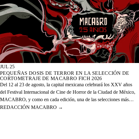
JUL 25
PEQUEÑAS DOSIS DE TERROR EN LA SELECCIÓN DE
CORTOMETRAJE DE MACABRO FICH 2026
Del 12 al 23 de agosto, la capital mexicana celebrará los XXV años
del Festival Internacional de Cine de Horror de la Ciudad de México,
MACABRO, y como en cada edición, una de las selecciones más
esperadas es la de cortometrajes, que este año presenta más de 60
REDACCIÓN MACABRO
→
proyectos de corte nacional e internacional.