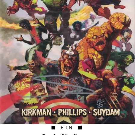
⬛ FIN ⬛