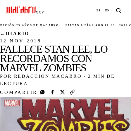
ES
EN
XXV
CIÓN
·
25 AÑOS DE MACABRO
FALTAN 6 DÍAS
·
AGO 12–23 · 2026
·
CIU
←
DIARIO
12 NOV 2018
FALLECE STAN LEE, LO
RECORDAMOS CON
MARVEL ZOMBIES
POR REDACCIÓN MACABRO
·
2 MIN DE
LECTURA
COMPARTIR