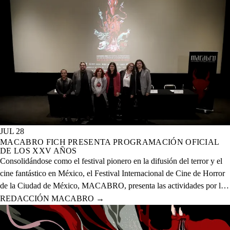
JUL 28
MACABRO FICH PRESENTA PROGRAMACIÓN OFICIAL
DE LOS XXV AÑOS
Consolidándose como el festival pionero en la difusión del terror y el
cine fantástico en México, el Festival Internacional de Cine de Horror
de la Ciudad de México, MACABRO, presenta las actividades por la
celebración de los XXV años del evento que se realizará del 12 al 23
REDACCIÓN MACABRO
→
de agosto del presente año en 20 sedes físicas y una digital.