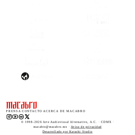
(SE ABRE EN OTRA PESTAÑA)
(SE ABRE EN
(SE ABRE EN OTRA PESTAÑA)
(SE ABRE EN
(SE ABRE EN OTRA PESTAÑA)
(SE ABRE EN
(SE ABRE EN
(SE ABRE EN OTRA PESTAÑA)
(SE ABRE EN
(SE ABRE EN OTRA PESTAÑA)
(SE ABRE EN
PRENSA
·
CONTACTO
·
ACERCA DE MACABRO
Instagram (abre en una nueva pestaña)
YouTube (abre en una nueva pestaña)
Spotify (abre en una nueva pestaña)
X (abre en una nueva pestaña)
© 1998–2026 Arte Audiovisual Alternativo, A.C. · CDMX ·
macabro@macabro.mx ·
Aviso de privacidad
(abre en una nueva pestaña)
Desarrollado por Katachi Studio