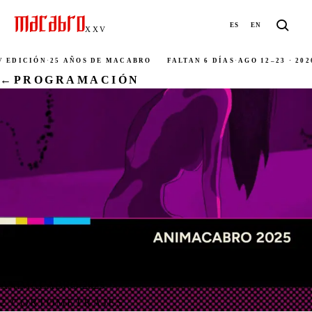
ES
EN
XXV
 EDICIÓN
·
25 AÑOS DE MACABRO
FALTAN 6 DÍAS
·
AGO 12–23 · 2026
←
PROGRAMACIÓN
· PROGRAMAS DE CORTOMETRAJES
ANIMACABRO 2025
2 CORTOMETRAJES