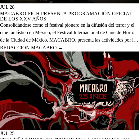
JUL 28
MACABRO FICH PRESENTA PROGRAMACIÓN OFICIAL
DE LOS XXV AÑOS
Consolidándose como el festival pionero en la difusión del terror y el
cine fantástico en México, el Festival Internacional de Cine de Horror
de la Ciudad de México, MACABRO, presenta las actividades por la
celebración de los XXV años del evento que se realizará del 12 al 23
REDACCIÓN MACABRO
→
de agosto del presente año en 20 sedes físicas y una digital.
JUL 25