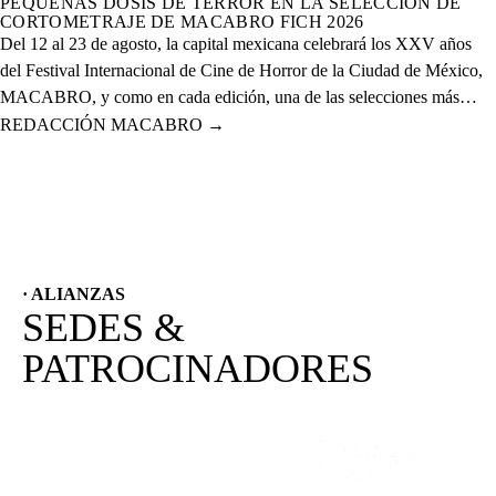
PEQUEÑAS DOSIS DE TERROR EN LA SELECCIÓN DE
CORTOMETRAJE DE MACABRO FICH 2026
Del 12 al 23 de agosto, la capital mexicana celebrará los XXV años
del Festival Internacional de Cine de Horror de la Ciudad de México,
MACABRO, y como en cada edición, una de las selecciones más
esperadas es la de cortometrajes, que este año presenta más de 60
REDACCIÓN MACABRO
→
proyectos de corte nacional e internacional.
· ALIANZAS
SEDES &
PATROCINADORES
(SE ABRE EN OTRA PESTAÑA)
(SE ABRE EN