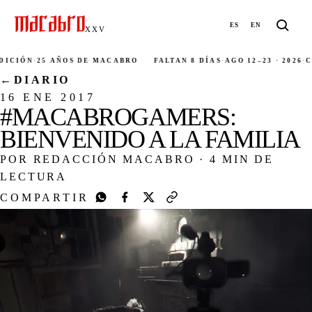
ES
EN
XXV
IÓN
·
25 AÑOS DE MACABRO
FALTAN 8 DÍAS
·
AGO 12–23 · 2026
·
CIUD
←
DIARIO
16 ENE 2017
#MACABROGAMERS:
BIENVENIDO A LA FAMILIA
POR REDACCIÓN MACABRO
·
4 MIN DE
LECTURA
COMPARTIR