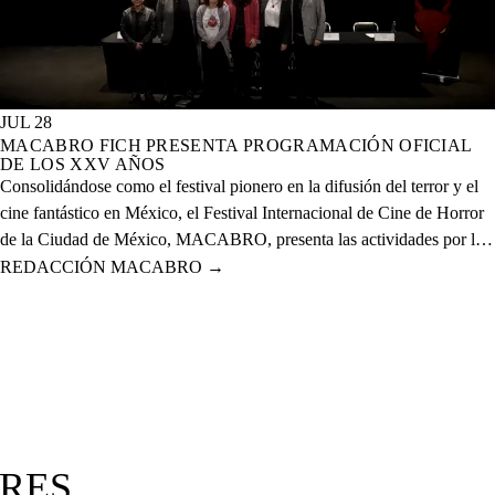
JUL 28
MACABRO FICH PRESENTA PROGRAMACIÓN OFICIAL
DE LOS XXV AÑOS
Consolidándose como el festival pionero en la difusión del terror y el
cine fantástico en México, el Festival Internacional de Cine de Horror
de la Ciudad de México, MACABRO, presenta las actividades por la
celebración de los XXV años del evento que se realizará del 12 al 23
REDACCIÓN MACABRO
→
de agosto del presente año en 20 sedes físicas y una digital.
ORES