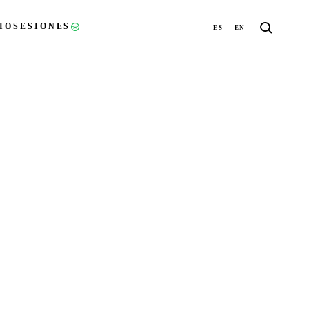
IO
SESIONES
ES
EN
(ABRE EN UNA NUEVA PESTAÑA)