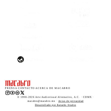
(SE ABRE EN OTRA PESTAÑA)
(SE ABRE EN
(SE ABRE EN OTRA PESTAÑA)
(SE ABRE EN
(SE ABRE EN OTRA PESTAÑA)
(SE ABRE EN
(SE ABRE EN
(SE ABRE EN OTRA PESTAÑA)
(SE ABRE EN
(SE ABRE EN OTRA PESTAÑA)
(SE ABRE EN
PRENSA
·
CONTACTO
·
ACERCA DE MACABRO
Instagram (abre en una nueva pestaña)
YouTube (abre en una nueva pestaña)
Spotify (abre en una nueva pestaña)
X (abre en una nueva pestaña)
© 1998–2026 Arte Audiovisual Alternativo, A.C. · CDMX ·
macabro@macabro.mx ·
Aviso de privacidad
(abre en una nueva pestaña)
Desarrollado por Katachi Studio