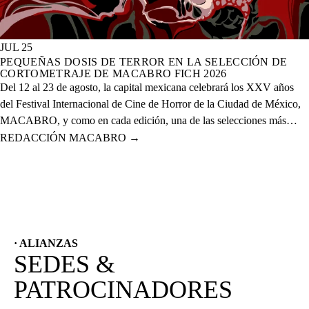
JUL 25
PEQUEÑAS DOSIS DE TERROR EN LA SELECCIÓN DE
CORTOMETRAJE DE MACABRO FICH 2026
Del 12 al 23 de agosto, la capital mexicana celebrará los XXV años
del Festival Internacional de Cine de Horror de la Ciudad de México,
MACABRO, y como en cada edición, una de las selecciones más
esperadas es la de cortometrajes, que este año presenta más de 60
REDACCIÓN MACABRO
→
proyectos de corte nacional e internacional.
· ALIANZAS
SEDES &
PATROCINADORES