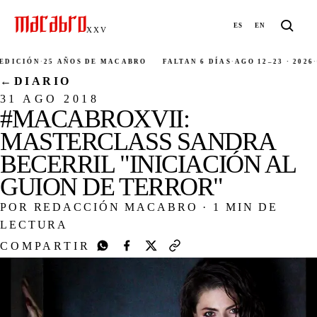
ES
EN
XXV
ICIÓN
·
25 AÑOS DE MACABRO
FALTAN 6 DÍAS
·
AGO 12–23 · 2026
·
CI
←
DIARIO
31 AGO 2018
#MACABROXVII:
MASTERCLASS SANDRA
BECERRIL "INICIACIÓN AL
GUION DE TERROR"
POR REDACCIÓN MACABRO
·
1 MIN DE
LECTURA
COMPARTIR