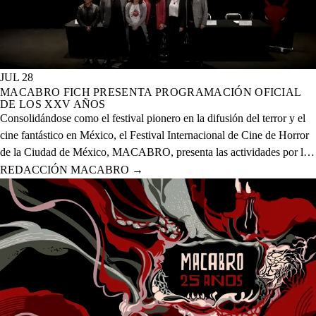
JUL 28
MACABRO FICH PRESENTA PROGRAMACIÓN OFICIAL
DE LOS XXV AÑOS
Consolidándose como el festival pionero en la difusión del terror y el
cine fantástico en México, el Festival Internacional de Cine de Horror
de la Ciudad de México, MACABRO, presenta las actividades por la
celebración de los XXV años del evento que se realizará del 12 al 23
REDACCIÓN MACABRO
→
de agosto del presente año en 20 sedes físicas y una digital.