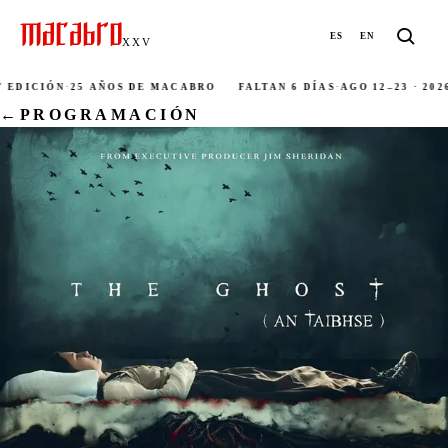
ES
EN
XXV
EDICIÓN
·
25 AÑOS DE MACABRO
FALTAN 6 DÍAS
·
AGO 12–23 · 2026
·
←
PROGRAMACIÓN