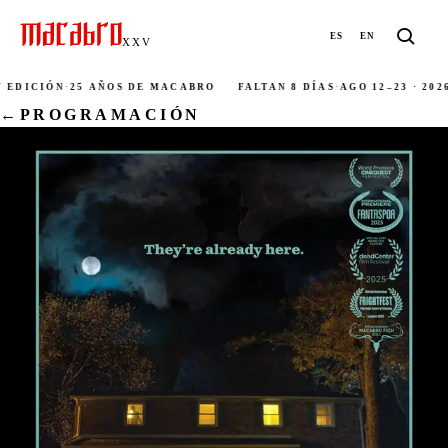
ES
EN
XXV
EDICIÓN
·
25 AÑOS DE MACABRO
FALTAN 8 DÍAS
·
AGO 12–23 · 2026
·
←
PROGRAMACIÓN