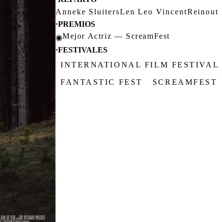
Anneke Sluiters
Len Leo Vincent
Reinout
·
PREMIOS
Mejor Actriz — ScreamFest
◉
·
FESTIVALES
INTERNATIONAL FILM FESTIVA
FANTASTIC FEST
SCREAMFEST