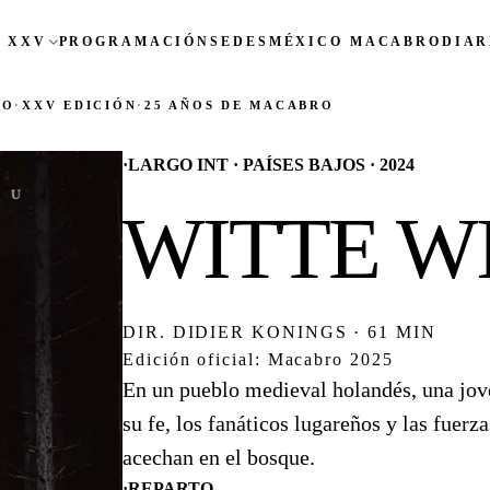
 XXV
PROGRAMACIÓN
SEDES
MÉXICO MACABRO
DIAR
CO
·
XXV EDICIÓN
·
25 AÑOS DE MACABRO
·
LARGO INT · PAÍSES BAJOS · 2024
WITTE W
DIR. DIDIER KONINGS · 61 MIN
Edición oficial: Macabro 2025
En un pueblo medieval holandés, una jov
su fe, los fanáticos lugareños y las fuerz
acechan en el bosque.
·
REPARTO