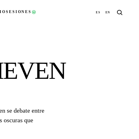
IO
SESIONES
ES
EN
(ABRE EN UNA NUEVA PESTAÑA)
IEVEN
en se debate entre
as oscuras que