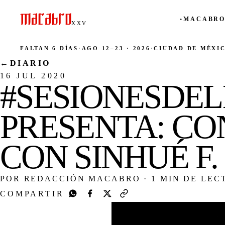
MACABRO
●
XXV
FALTAN 6 DÍAS
·
AGO 12–23 · 2026
·
CIUDAD DE MÉXI
←
DIARIO
16 JUL 2020
#SESIONESDE
PRESENTA: C
CON SINHUÉ F.
POR REDACCIÓN MACABRO
·
1 MIN DE LEC
COMPARTIR