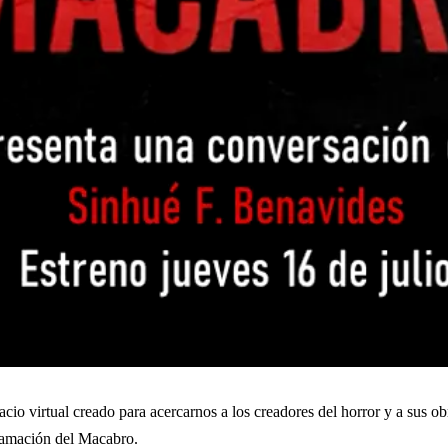
cio virtual creado para acercarnos a los creadores del horror y a sus o
gramación del Macabro.