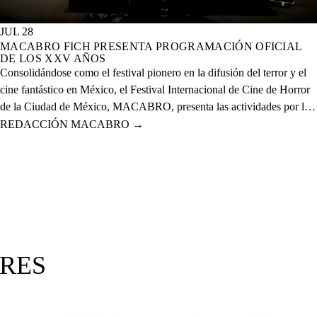
JUL 28
MACABRO FICH PRESENTA PROGRAMACIÓN OFICIAL
DE LOS XXV AÑOS
Consolidándose como el festival pionero en la difusión del terror y el
cine fantástico en México, el Festival Internacional de Cine de Horror
de la Ciudad de México, MACABRO, presenta las actividades por la
celebración de los XXV años del evento que se realizará del 12 al 23
REDACCIÓN MACABRO
→
de agosto del presente año en 20 sedes físicas y una digital.
ORES