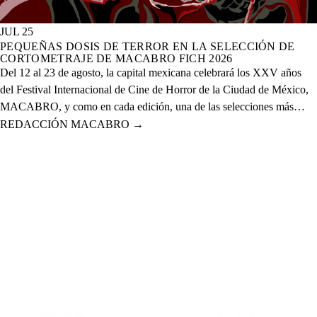
JUL 25
PEQUEÑAS DOSIS DE TERROR EN LA SELECCIÓN DE
CORTOMETRAJE DE MACABRO FICH 2026
Del 12 al 23 de agosto, la capital mexicana celebrará los XXV años
del Festival Internacional de Cine de Horror de la Ciudad de México,
MACABRO, y como en cada edición, una de las selecciones más
esperadas es la de cortometrajes, que este año presenta más de 60
REDACCIÓN MACABRO
→
proyectos de corte nacional e internacional.