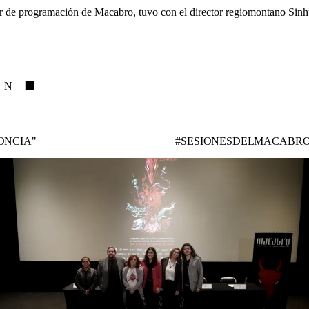
 de programación de Macabro, tuvo con el director regiomontano Sinhué 
ña)
IN ⬛
ONCIA"
#SESIONESDELMACABRO