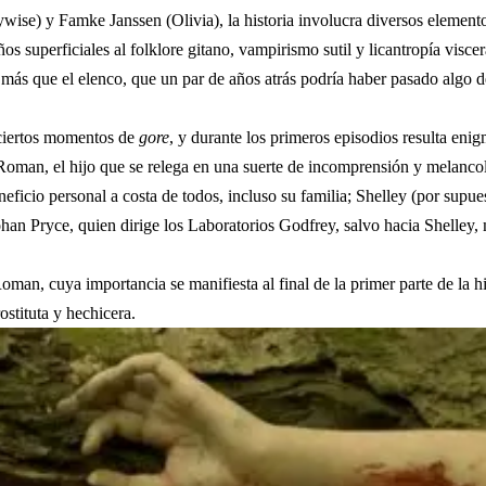
wise) y Famke Janssen (Olivia), la historia involucra diversos elemen
superficiales al folklore gitano, vampirismo sutil y licantropía viscera
más que el elenco, que un par de años atrás podría haber pasado algo 
n ciertos momentos de
gore
, y durante los primeros episodios resulta enigm
n, el hijo que se relega en una suerte de incomprensión y melancolía, 
eficio personal a costa de todos, incluso su familia; Shelley (por sup
Johan Pryce, quien dirige los Laboratorios Godfrey, salvo hacia Shelley
Roman, cuya importancia se manifiesta al final de la primer parte de la 
stituta y hechicera.