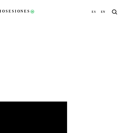
IO
SESIONES
ES
EN
(ABRE EN UNA NUEVA PESTAÑA)