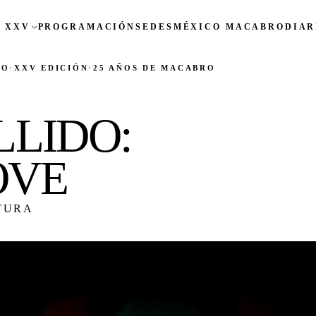
 XXV
PROGRAMACIÓN
SEDES
MÉXICO MACABRO
DIAR
CO
·
XXV EDICIÓN
·
25 AÑOS DE MACABRO
LIDO:
OVE
TURA