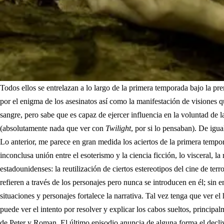
Todos ellos se entrelazan a lo largo de la primera temporada bajo la p
por el enigma de los asesinatos así como la manifestación de visiones 
sangre, pero sabe que es capaz de ejercer influencia en la voluntad de l
(absolutamente nada que ver con
Twilight
, por si lo pensaban). De igu
Lo anterior, me parece en gran medida los aciertos de la primera tempor
inconclusa unión entre el esoterismo y la ciencia ficción, lo visceral, 
estadounidenses: la reutilización de ciertos estereotipos del cine de ter
refieren a través de los personajes pero nunca se introducen en él; sin 
situaciones y personajes fortalece la narrativa. Tal vez tenga que ver e
puede ver el intento por resolver y explicar los cabos sueltos, principa
de Peter y Roman. El último episodio anuncia de alguna forma el declive