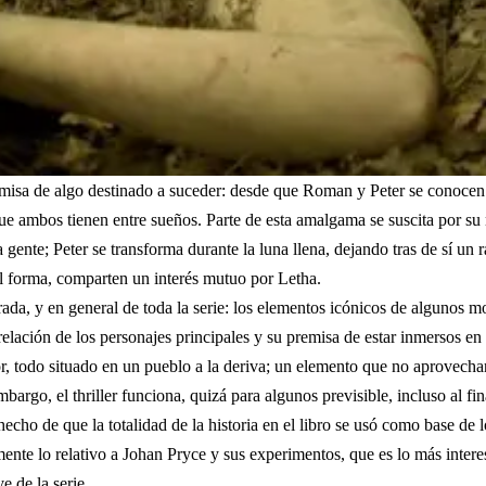
remisa de algo destinado a suceder: desde que Roman y Peter se conocen
que ambos tienen entre sueños. Parte de esta amalgama se suscita por s
a gente; Peter se transforma durante la luna llena, dejando tras de sí un
al forma, comparten un interés mutuo por Letha.
ada, y en general de toda la serie: los elementos icónicos de algunos mo
la relación de los personajes principales y su premisa de estar inmersos 
ror, todo situado en un pueblo a la deriva; un elemento que no aprovechar
embargo, el thriller funciona, quizá para algunos previsible, incluso al 
l hecho de que la totalidad de la historia en el libro se usó como base d
lmente lo relativo a Johan Pryce y sus experimentos, que es lo más inter
 de la serie.