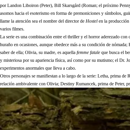
por Landon Liboiron (Peter), Bill Skarsgård (Roman; el próximo Penny
asomos hacia el esoterismo en forma de premoniciones y símbolos, guiños 
llame la atención sea el nombre del director de
Hostel
en la producción 
varios filmes.
La serie es una combinación entre el thriller y el horror aderezado co
huraño en ocasiones, aunque obedece más a su condición de nómada; Roma
saber de ella; Olivia, su madre, es aquella
femme fatale
que busca el ben
y misteriosa por su apariencia física, así como por su mutismo; el Dr. 
experimentos anormales que lleva a cabo.
Otros personajes se manifiestan a lo largo de la serie: Letha, prima de 
relación ambivalente con Olivia; Destiny Rumancek, prima de Peter, pro