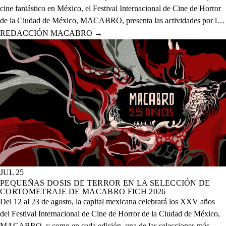
cine fantástico en México, el Festival Internacional de Cine de Horror
de la Ciudad de México, MACABRO, presenta las actividades por la
celebración de los XXV años del evento que se realizará del 12 al 23
REDACCIÓN MACABRO
→
de agosto del presente año en 20 sedes físicas y una digital.
JUL 25
PEQUEÑAS DOSIS DE TERROR EN LA SELECCIÓN DE
CORTOMETRAJE DE MACABRO FICH 2026
Del 12 al 23 de agosto, la capital mexicana celebrará los XXV años
del Festival Internacional de Cine de Horror de la Ciudad de México,
MACABRO, y como en cada edición, una de las selecciones más