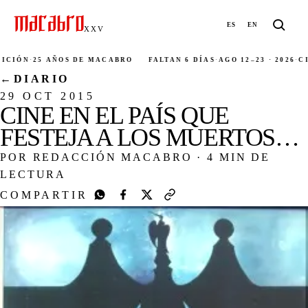
ES
EN
XXV
ÓN
·
25 AÑOS DE MACABRO
FALTAN 6 DÍAS
·
AGO 12–23 · 2026
·
CIUD
←
DIARIO
29 OCT 2015
CINE EN EL PAÍS QUE
FESTEJA A LOS MUERTOS…
POR REDACCIÓN MACABRO
·
4 MIN DE
LECTURA
COMPARTIR