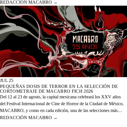
celebración de los XXV años del evento que se realizará del 12 al 23
REDACCIÓN MACABRO
→
de agosto del presente año en 20 sedes físicas y una digital.
JUL 25
PEQUEÑAS DOSIS DE TERROR EN LA SELECCIÓN DE
CORTOMETRAJE DE MACABRO FICH 2026
Del 12 al 23 de agosto, la capital mexicana celebrará los XXV años
del Festival Internacional de Cine de Horror de la Ciudad de México,
MACABRO, y como en cada edición, una de las selecciones más
esperadas es la de cortometrajes, que este año presenta más de 60
REDACCIÓN MACABRO
→
proyectos de corte nacional e internacional.