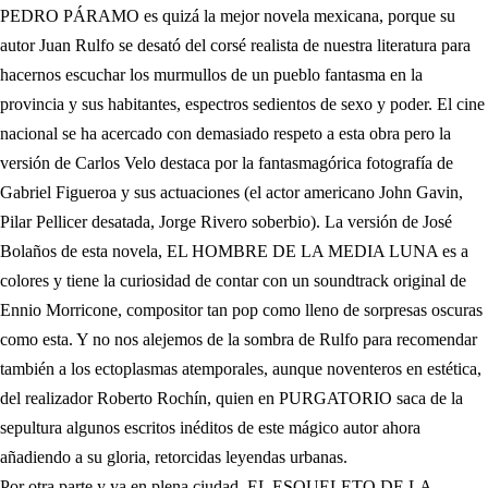
PEDRO PÁRAMO es quizá la mejor novela mexicana, porque su
autor Juan Rulfo se desató del corsé realista de nuestra literatura para
hacernos escuchar los murmullos de un pueblo fantasma en la
provincia y sus habitantes, espectros sedientos de sexo y poder. El cine
nacional se ha acercado con demasiado respeto a esta obra pero la
versión de Carlos Velo destaca por la fantasmagórica fotografía de
Gabriel Figueroa y sus actuaciones (el actor americano John Gavin,
Pilar Pellicer desatada, Jorge Rivero soberbio). La versión de José
Bolaños de esta novela, EL HOMBRE DE LA MEDIA LUNA es a
colores y tiene la curiosidad de contar con un soundtrack original de
Ennio Morricone, compositor tan pop como lleno de sorpresas oscuras
como esta. Y no nos alejemos de la sombra de Rulfo para recomendar
también a los ectoplasmas atemporales, aunque noventeros en estética,
del realizador Roberto Rochín, quien en PURGATORIO saca de la
sepultura algunos escritos inéditos de este mágico autor ahora
añadiendo a su gloria, retorcidas leyendas urbanas.
Por otra parte y ya en plena ciudad, EL ESQUELETO DE LA