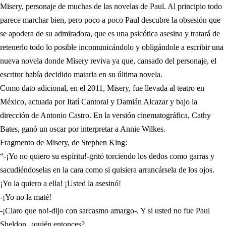
Misery, personaje de muchas de las novelas de Paul. Al principio todo
parece marchar bien, pero poco a poco Paul descubre la obsesión que
se apodera de su admiradora, que es una psicótica asesina y tratará de
retenerlo todo lo posible incomunicándolo y obligándole a escribir una
nueva novela donde Misery reviva ya que, cansado del personaje, el
escritor había decidido matarla en su última novela.
Como dato adicional, en el 2011, Misery, fue llevada al teatro en
México, actuada por Itatí Cantoral y Damián Alcazar y bajo la
dirección de Antonio Castro. En la versión cinematográfica, Cathy
Bates, ganó un oscar por interpretar a Annie Wilkes.
Fragmento de Misery, de Stephen King:
“-¡Yo no quiero su espíritu!-gritó torciendo los dedos como garras y
sacudiéndoselas en la cara como si quisiera arrancársela de los ojos.
¡Yo la quiero a ella! ¡Usted la asesinó!
-¡Yo no la maté!
-¡Claro que no!-dijo con sarcasmo amargo-. Y si usted no fue Paul
Sheldon, ¿quién entonces?