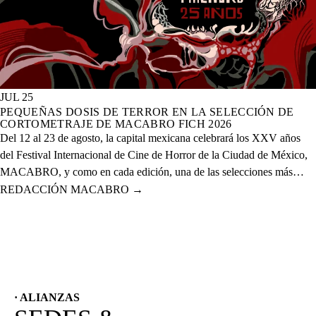
JUL 25
PEQUEÑAS DOSIS DE TERROR EN LA SELECCIÓN DE
CORTOMETRAJE DE MACABRO FICH 2026
Del 12 al 23 de agosto, la capital mexicana celebrará los XXV años
del Festival Internacional de Cine de Horror de la Ciudad de México,
MACABRO, y como en cada edición, una de las selecciones más
esperadas es la de cortometrajes, que este año presenta más de 60
REDACCIÓN MACABRO
→
proyectos de corte nacional e internacional.
· ALIANZAS