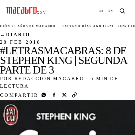
ES
EN
XXV
·
25 AÑOS DE MACABRO
FALTAN 8 DÍAS
·
AGO 12–23 · 2026
·
CIUDAD
←
DIARIO
28 FEB 2018
#LETRASMACABRAS: 8 DE
STEPHEN KING | SEGUNDA
PARTE DE 3
POR REDACCIÓN MACABRO
·
5 MIN DE
LECTURA
COMPARTIR