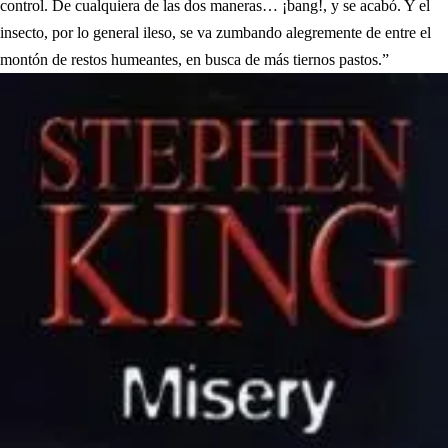
control. De cualquiera de las dos maneras… ¡bang!, y se acabó. Y el
insecto, por lo general ileso, se va zumbando alegremente de entre el
montón de restos humeantes, en busca de más tiernos pastos.”