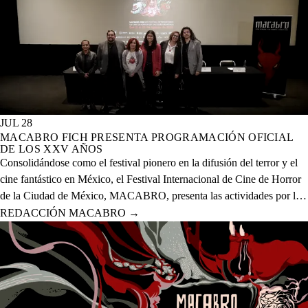
JUL 28
MACABRO FICH PRESENTA PROGRAMACIÓN OFICIAL
DE LOS XXV AÑOS
Consolidándose como el festival pionero en la difusión del terror y el
cine fantástico en México, el Festival Internacional de Cine de Horror
de la Ciudad de México, MACABRO, presenta las actividades por la
celebración de los XXV años del evento que se realizará del 12 al 23
REDACCIÓN MACABRO
→
de agosto del presente año en 20 sedes físicas y una digital.