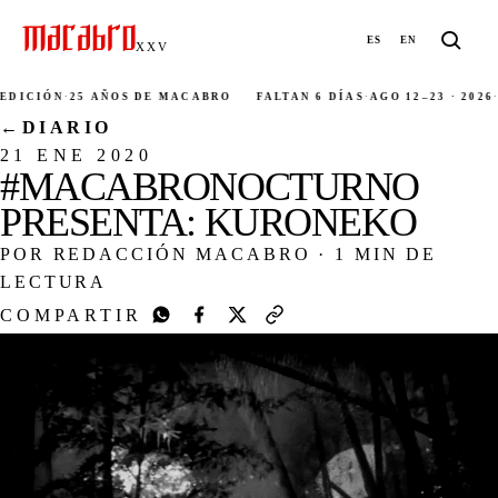
ES
EN
XXV
DICIÓN
·
25 AÑOS DE MACABRO
FALTAN 6 DÍAS
·
AGO 12–23 · 2026
·
C
←
DIARIO
21 ENE 2020
#MACABRONOCTURNO
PRESENTA: KURONEKO
POR REDACCIÓN MACABRO
·
1 MIN DE
LECTURA
COMPARTIR