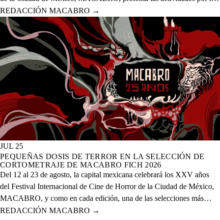
celebración de los XXV años del evento que se realizará del 12 al 23
REDACCIÓN MACABRO
→
de agosto del presente año en 20 sedes físicas y una digital.
JUL 25
PEQUEÑAS DOSIS DE TERROR EN LA SELECCIÓN DE
CORTOMETRAJE DE MACABRO FICH 2026
Del 12 al 23 de agosto, la capital mexicana celebrará los XXV años
del Festival Internacional de Cine de Horror de la Ciudad de México,
MACABRO, y como en cada edición, una de las selecciones más
esperadas es la de cortometrajes, que este año presenta más de 60
REDACCIÓN MACABRO
→