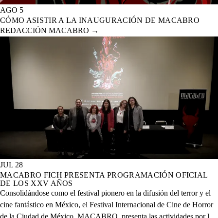
AGO 5
CÓMO ASISTIR A LA INAUGURACIÓN DE MACABRO
REDACCIÓN MACABRO
→
JUL 28
MACABRO FICH PRESENTA PROGRAMACIÓN OFICIAL
DE LOS XXV AÑOS
Consolidándose como el festival pionero en la difusión del terror y el
cine fantástico en México, el Festival Internacional de Cine de Horror
de la Ciudad de México, MACABRO, presenta las actividades por la