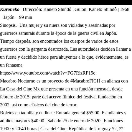
Kuroneko
| Dirección: Kaneto Shindô | Guion: Kaneto Shindô | 1968
– Japón – 99 min
Sinopsis.- Una mujer y su nuera son violadas y asesinadas por
guerreros samurais durante la época de la guerra civil en Japón.
Tiempo después, son encontrados los cuerpos de varios de estos
guerreros con la garganta destrozada. Las autoridades deciden llamar a
un fuerte y decidido héroe para ahuyentar a lo que, evidentemente, es
un fantasma.
(abre en nueva pest
https://www.youtube.com/watch?v=FG7RlzRF15c
Macabro Nocturno es un proyecto de #MacabroFICH en alianza con
La Casa del Cine Mx que presenta en una función mensual, desde
febrero de 2015, parte del acervo fílmico del festival fundación en
2002, así como clásicos del cine de terror.
Boletos en taquilla y en línea: Entrada general $55.00. Estudiantes y
adultos mayores $40.00 | Sábado 25 de enero de 2020 | Funciones
19:00 y 20:40 horas | Casa del Cine: República de Uruguay 52, 2º