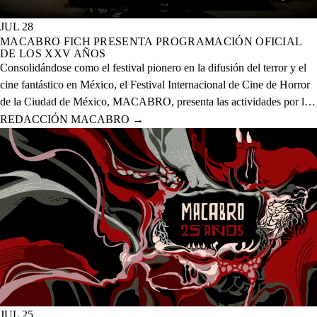
JUL 28
MACABRO FICH PRESENTA PROGRAMACIÓN OFICIAL
DE LOS XXV AÑOS
Consolidándose como el festival pionero en la difusión del terror y el
cine fantástico en México, el Festival Internacional de Cine de Horror
de la Ciudad de México, MACABRO, presenta las actividades por la
celebración de los XXV años del evento que se realizará del 12 al 23
REDACCIÓN MACABRO
→
de agosto del presente año en 20 sedes físicas y una digital.
JUL 25