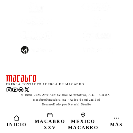
(SE ABRE EN OTRA PESTAÑA)
(SE ABRE EN
(SE ABRE EN
(SE ABRE EN OTRA PESTAÑA)
(SE ABRE EN
(SE ABRE EN OTRA PESTAÑA)
(SE ABRE EN
PRENSA
·
CONTACTO
·
ACERCA DE MACABRO
Instagram (abre en una nueva pestaña)
YouTube (abre en una nueva pestaña)
Spotify (abre en una nueva pestaña)
X (abre en una nueva pestaña)
© 1998–2026 Arte Audiovisual Alternativo, A.C. · CDMX ·
macabro@macabro.mx ·
Aviso de privacidad
(abre en una nueva pestaña)
Desarrollado por Katachi Studio
MACABRO
MÉXICO
INICIO
MÁS
XXV
MACABRO