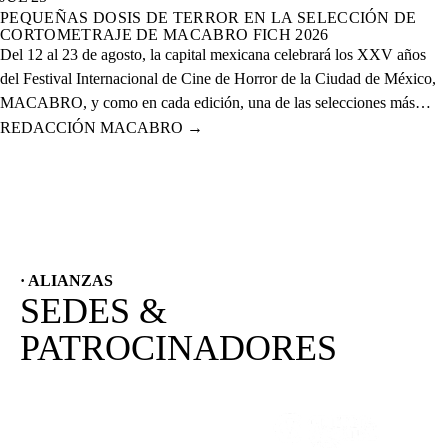
PEQUEÑAS DOSIS DE TERROR EN LA SELECCIÓN DE
CORTOMETRAJE DE MACABRO FICH 2026
Del 12 al 23 de agosto, la capital mexicana celebrará los XXV años
del Festival Internacional de Cine de Horror de la Ciudad de México,
MACABRO, y como en cada edición, una de las selecciones más
esperadas es la de cortometrajes, que este año presenta más de 60
REDACCIÓN MACABRO
→
proyectos de corte nacional e internacional.
· ALIANZAS
SEDES &
PATROCINADORES
(SE ABRE EN OTRA PESTAÑA)
(SE ABRE EN