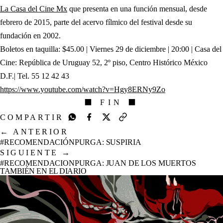
(abre en nueva pestaña)
La Casa del Cine Mx
que presenta en una función mensual, desde
febrero de 2015, parte del acervo fílmico del festival desde su
fundación en 2002.
Boletos en taquilla: $45.00 | Viernes 29 de diciembre | 20:00 | Casa del
Cine: República de Uruguay 52, 2º piso, Centro Histórico México
D.F.| Tel. 55 12 42 43
(abre en nueva pes
https://www.youtube.com/watch?v=Hgy8ERNy9Zo
⬛ FIN ⬛
COMPARTIR
←
ANTERIOR
#RECOMENDACIÓNPURGA: SUSPIRIA
SIGUIENTE
→
#RECOMENDACIONPURGA: JUAN DE LOS MUERTOS
TAMBIÉN EN EL DIARIO