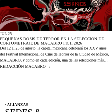
JUL 25
PEQUEÑAS DOSIS DE TERROR EN LA SELECCIÓN DE
CORTOMETRAJE DE MACABRO FICH 2026
Del 12 al 23 de agosto, la capital mexicana celebrará los XXV años
del Festival Internacional de Cine de Horror de la Ciudad de México,
MACABRO, y como en cada edición, una de las selecciones más
esperadas es la de cortometrajes, que este año presenta más de 60
REDACCIÓN MACABRO
→
proyectos de corte nacional e internacional.
· ALIANZAS