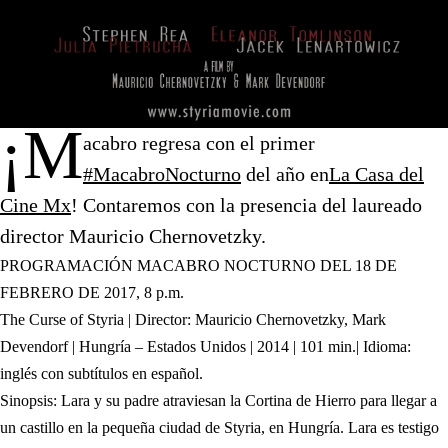
¡M
acabro regresa con el primer
(abre en nueva pestaña)
#MacabroNocturno
del año en
La Casa del
(abre en nueva pestaña)
Cine Mx
! Contaremos con la presencia del laureado
director Mauricio Chernovetzky.
PROGRAMACIÓN MACABRO NOCTURNO DEL 18 DE
FEBRERO DE 2017, 8 p.m.
The Curse of Styria | Director: Mauricio Chernovetzky, Mark
Devendorf | Hungría – Estados Unidos | 2014 | 101 min.| Idioma:
inglés con subtítulos en español.
Sinopsis: Lara y su padre atraviesan la Cortina de Hierro para llegar a
un castillo en la pequeña ciudad de Styria, en Hungría. Lara es testigo