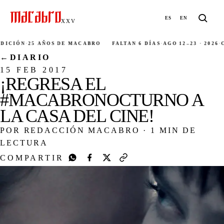
ES
EN
XXV
ICIÓN
·
25 AÑOS DE MACABRO
FALTAN 6 DÍAS
·
AGO 12–23 · 2026
·
CI
←
DIARIO
15 FEB 2017
¡REGRESA EL
#MACABRONOCTURNO A
LA CASA DEL CINE!
POR REDACCIÓN MACABRO
·
1 MIN DE
LECTURA
COMPARTIR