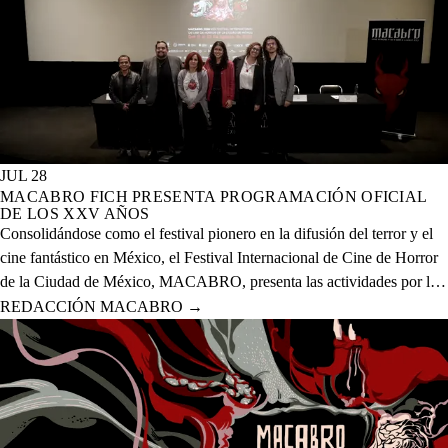
JUL 28
MACABRO FICH PRESENTA PROGRAMACIÓN OFICIAL
DE LOS XXV AÑOS
Consolidándose como el festival pionero en la difusión del terror y el
cine fantástico en México, el Festival Internacional de Cine de Horror
de la Ciudad de México, MACABRO, presenta las actividades por la
celebración de los XXV años del evento que se realizará del 12 al 23
REDACCIÓN MACABRO
→
de agosto del presente año en 20 sedes físicas y una digital.