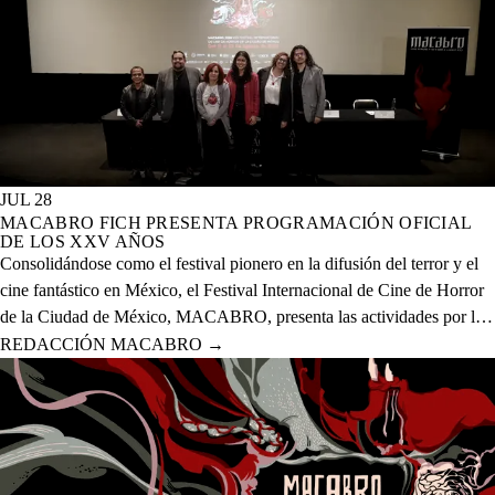
JUL 28
MACABRO FICH PRESENTA PROGRAMACIÓN OFICIAL
DE LOS XXV AÑOS
Consolidándose como el festival pionero en la difusión del terror y el
cine fantástico en México, el Festival Internacional de Cine de Horror
de la Ciudad de México, MACABRO, presenta las actividades por la
celebración de los XXV años del evento que se realizará del 12 al 23
REDACCIÓN MACABRO
→
de agosto del presente año en 20 sedes físicas y una digital.