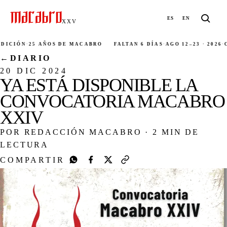
ES
EN
XXV
ICIÓN
·
25 AÑOS DE MACABRO
FALTAN 6 DÍAS
·
AGO 12–23 · 2026
·
CI
←
DIARIO
20 DIC 2024
YA ESTÁ DISPONIBLE LA
CONVOCATORIA MACABRO
XXIV
POR REDACCIÓN MACABRO
·
2 MIN DE
LECTURA
COMPARTIR