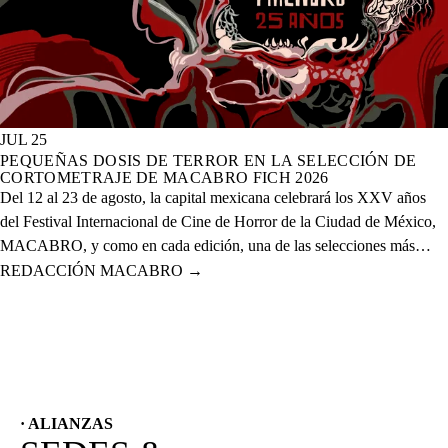
JUL 25
PEQUEÑAS DOSIS DE TERROR EN LA SELECCIÓN DE
CORTOMETRAJE DE MACABRO FICH 2026
Del 12 al 23 de agosto, la capital mexicana celebrará los XXV años
del Festival Internacional de Cine de Horror de la Ciudad de México,
MACABRO, y como en cada edición, una de las selecciones más
esperadas es la de cortometrajes, que este año presenta más de 60
REDACCIÓN MACABRO
→
proyectos de corte nacional e internacional.
· ALIANZAS