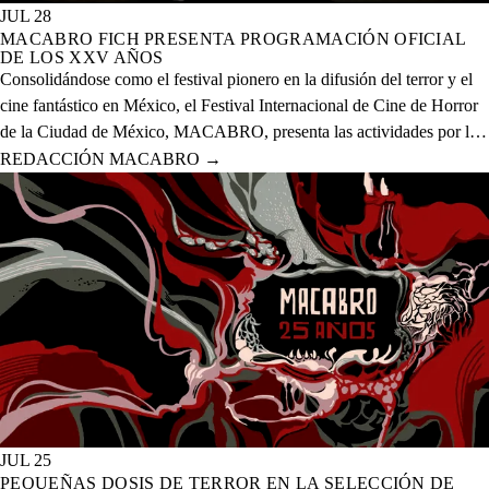
JUL 28
MACABRO FICH PRESENTA PROGRAMACIÓN OFICIAL
DE LOS XXV AÑOS
Consolidándose como el festival pionero en la difusión del terror y el
cine fantástico en México, el Festival Internacional de Cine de Horror
de la Ciudad de México, MACABRO, presenta las actividades por la
celebración de los XXV años del evento que se realizará del 12 al 23
REDACCIÓN MACABRO
→
de agosto del presente año en 20 sedes físicas y una digital.
JUL 25
PEQUEÑAS DOSIS DE TERROR EN LA SELECCIÓN DE