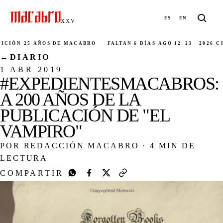
ES
EN
XXV
IÓN
·
25 AÑOS DE MACABRO
FALTAN 6 DÍAS
·
AGO 12–23 · 2026
·
CIUD
←
DIARIO
1 ABR 2019
#EXPEDIENTESMACABROS:
A 200 AÑOS DE LA
PUBLICACIÓN DE "EL
VAMPIRO"
POR REDACCIÓN MACABRO
·
4 MIN DE
LECTURA
COMPARTIR