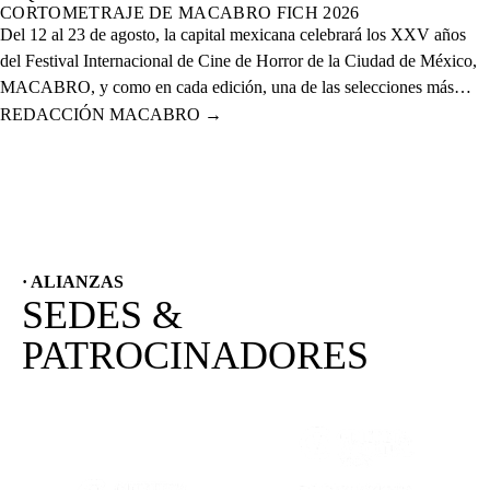
CORTOMETRAJE DE MACABRO FICH 2026
Del 12 al 23 de agosto, la capital mexicana celebrará los XXV años
del Festival Internacional de Cine de Horror de la Ciudad de México,
MACABRO, y como en cada edición, una de las selecciones más
esperadas es la de cortometrajes, que este año presenta más de 60
REDACCIÓN MACABRO
→
proyectos de corte nacional e internacional.
· ALIANZAS
SEDES &
PATROCINADORES
(SE ABRE EN OTRA PESTAÑA)
(SE ABRE EN