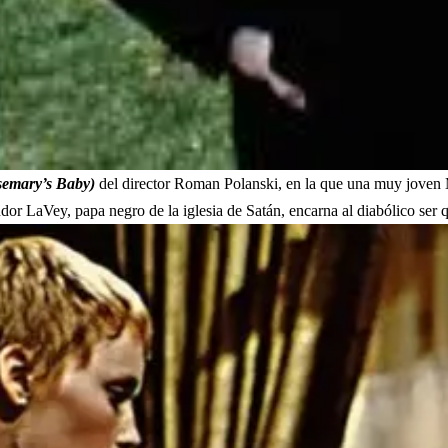
semary’s Baby)
del director Roman Polanski, en la que una muy joven 
 LaVey, papa negro de la iglesia de Satán, encarna al diabólico ser que