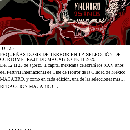
JUL 25
PEQUEÑAS DOSIS DE TERROR EN LA SELECCIÓN DE
CORTOMETRAJE DE MACABRO FICH 2026
Del 12 al 23 de agosto, la capital mexicana celebrará los XXV años
del Festival Internacional de Cine de Horror de la Ciudad de México,
MACABRO, y como en cada edición, una de las selecciones más
esperadas es la de cortometrajes, que este año presenta más de 60
REDACCIÓN MACABRO
→
proyectos de corte nacional e internacional.