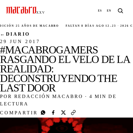
ES
EN
XXV
CIÓN
·
25 AÑOS DE MACABRO
FALTAN 8 DÍAS
·
AGO 12–23 · 2026
·
CIU
←
DIARIO
29 JUN 2017
#MACABROGAMERS
RASGANDO EL VELO DE LA
REALIDAD:
DECONSTRUYENDO THE
LAST DOOR
POR REDACCIÓN MACABRO
·
4 MIN DE
LECTURA
COMPARTIR