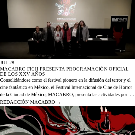
JUL 28
MACABRO FICH PRESENTA PROGRAMACIÓN OFICIAL
DE LOS XXV AÑOS
Consolidándose como el festival pionero en la difusión del terror y el
cine fantástico en México, el Festival Internacional de Cine de Horror
de la Ciudad de México, MACABRO, presenta las actividades por la
celebración de los XXV años del evento que se realizará del 12 al 23
REDACCIÓN MACABRO
→
de agosto del presente año en 20 sedes físicas y una digital.