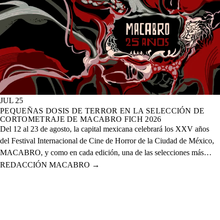
JUL 25
PEQUEÑAS DOSIS DE TERROR EN LA SELECCIÓN DE
CORTOMETRAJE DE MACABRO FICH 2026
Del 12 al 23 de agosto, la capital mexicana celebrará los XXV años
del Festival Internacional de Cine de Horror de la Ciudad de México,
MACABRO, y como en cada edición, una de las selecciones más
esperadas es la de cortometrajes, que este año presenta más de 60
REDACCIÓN MACABRO
→
proyectos de corte nacional e internacional.