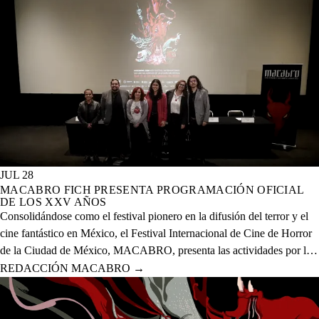
JUL 28
MACABRO FICH PRESENTA PROGRAMACIÓN OFICIAL
DE LOS XXV AÑOS
Consolidándose como el festival pionero en la difusión del terror y el
cine fantástico en México, el Festival Internacional de Cine de Horror
de la Ciudad de México, MACABRO, presenta las actividades por la
celebración de los XXV años del evento que se realizará del 12 al 23
REDACCIÓN MACABRO
→
de agosto del presente año en 20 sedes físicas y una digital.