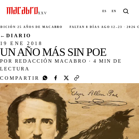
ES
EN
XXV
ICIÓN
·
25 AÑOS DE MACABRO
FALTAN 8 DÍAS
·
AGO 12–23 · 2026
·
CI
←
DIARIO
19 ENE 2018
UN AÑO MÁS SIN POE
POR REDACCIÓN MACABRO
·
4 MIN DE
LECTURA
COMPARTIR