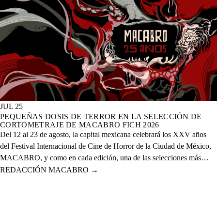
JUL 25
PEQUEÑAS DOSIS DE TERROR EN LA SELECCIÓN DE
CORTOMETRAJE DE MACABRO FICH 2026
Del 12 al 23 de agosto, la capital mexicana celebrará los XXV años
del Festival Internacional de Cine de Horror de la Ciudad de México,
MACABRO, y como en cada edición, una de las selecciones más
esperadas es la de cortometrajes, que este año presenta más de 60
REDACCIÓN MACABRO
→
proyectos de corte nacional e internacional.