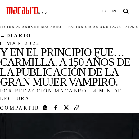
ES
EN
XXV
CIÓN
·
25 AÑOS DE MACABRO
FALTAN 8 DÍAS
·
AGO 12–23 · 2026
·
CIU
←
DIARIO
8 MAR 2022
Y EN EL PRINCIPIO FUE…
CARMILLA, A 150 AÑOS DE
LA PUBLICACIÓN DE LA
GRAN MUJER VAMPIRO.
POR REDACCIÓN MACABRO
·
4 MIN DE
LECTURA
COMPARTIR