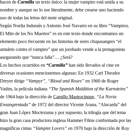
hacen de
Carmilla
un texto único: la mujer vampiro está unida a su
nombre y aunque no lo use literalmente, debe crearse uno haciendo
uso de todas las letras del mote original.
Según Noelia Induraín y Antonio José Navarro en su libro “Vampiros.
El Mito de los No Muertos” es en este texto donde encontramos un
elemento poco frecuente en las historias de seres chupasangres “el
amuleto contra el vampiro” que un jorobado vende a la protagonista
asegurando que “nunca falla”… ¿Será?
Los hechos ocurridos en
“Carmilla”
han sido llevados al cine en
diversas ocasiones mencionemos algunas: En 1932 Carl Theodor
Dreyer dirige
“Vampyr”,
“Blood and Roses”
en 1960 de Roger
Vadim, la película italiana
“The Spanish Maldition of the Karnsteins”
(abre en nueva pest
de 1964 bajo la dirección de
Camillo Mastrocinque
,
“La Novia
Ensangrentada”
de 1972 del director Vicente Arana, “Alucarda” del
gran Juan López Moctezuma y por supuesto, la trilogía que del tema
hizo la gran casa productora inglesa Hammer Films conformada por las
magníficas cintas
“Vampire Lovers”
en 1970 bajo la dirección de Roy