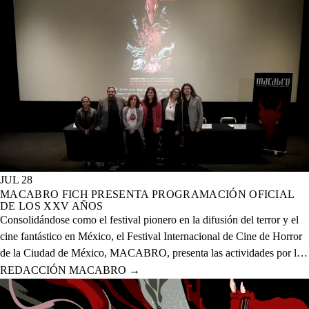
JUL 28
MACABRO FICH PRESENTA PROGRAMACIÓN OFICIAL
DE LOS XXV AÑOS
Consolidándose como el festival pionero en la difusión del terror y el
cine fantástico en México, el Festival Internacional de Cine de Horror
de la Ciudad de México, MACABRO, presenta las actividades por la
celebración de los XXV años del evento que se realizará del 12 al 23
REDACCIÓN MACABRO
→
de agosto del presente año en 20 sedes físicas y una digital.