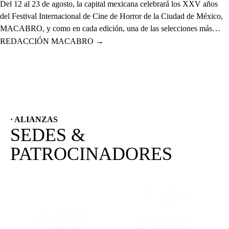
Del 12 al 23 de agosto, la capital mexicana celebrará los XXV años
del Festival Internacional de Cine de Horror de la Ciudad de México,
MACABRO, y como en cada edición, una de las selecciones más
esperadas es la de cortometrajes, que este año presenta más de 60
REDACCIÓN MACABRO
→
proyectos de corte nacional e internacional.
· ALIANZAS
SEDES &
PATROCINADORES
(SE ABRE EN OTRA PESTAÑA)
(SE ABRE EN
(SE ABRE EN OTRA PESTAÑA)
(SE ABRE EN