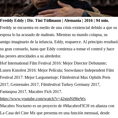
Freddy Eddy | Dir. Tini Tüllmann | Alemania | 2016 | 94 min.
Freddy se encuentra en medio de una crisis existencial debido a que su
esposa lo ha acusado de maltrato. Mientras su mundo colapsa, su
amigo imaginario de la infancia, Eddy, reaparece. Al principio resultará
su gran consuelo, hasta que Eddy comienza a tomar el control y hace
las peores atrocidades a su alrededor.
Hof International Film Festival 2016: Mejor Director Debutante;
Lunen Kinofest 2016: Mejor Película; Snowdance Independent Film
Festival 2017: Mejor Largometraje; Filmfestival Max Ophüls Preis
2017, Genrenales 2017, Filmfestival Turkey Germany 2017,
Fantaspoa 2017, Macabro Fich 2017.
(abre en nueva pest
https://www.youtube.com/watch?v=42gmNi96eWs
Macabro Nocturno es un proyecto de #MacabroFICH en alianza con
La Casa del Cine Mx que presenta en una función mensual, desde