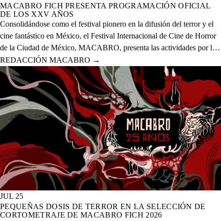
MACABRO FICH PRESENTA PROGRAMACIÓN OFICIAL
DE LOS XXV AÑOS
Consolidándose como el festival pionero en la difusión del terror y el
cine fantástico en México, el Festival Internacional de Cine de Horror
de la Ciudad de México, MACABRO, presenta las actividades por la
celebración de los XXV años del evento que se realizará del 12 al 23
REDACCIÓN MACABRO
→
de agosto del presente año en 20 sedes físicas y una digital.
JUL 25
PEQUEÑAS DOSIS DE TERROR EN LA SELECCIÓN DE
CORTOMETRAJE DE MACABRO FICH 2026